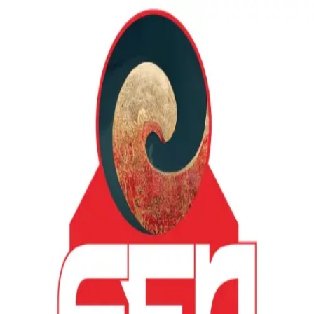
Leggi i fumetti di
Sensei manga
online
1
titoli disponibili in digitale su Koomy