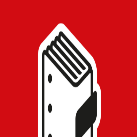
Leggi i fumetti di
Saldapress
online
38
titoli disponibili in digitale su Koomy